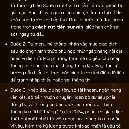
từ thương hiệu Sunwin để tránh nhầm lẫn với website
giả mạo. Sau khi vào giao diện chính, kiểm tra lại số dư
khả dụng trước khi tiếp tục. Đây là bước mở đầu quan
trọng trong
cách rút tiền sunwin
, giúp hạn chế sai
sót ngay từ đầu.
Bước 2: Tại menu hệ thống, nhấn vào mục giao dịch,
sau đó chọn hình thức phù hợp như ngân hàng nội địa
hoặc ví điện tử. Mỗi phương thức sẽ có yêu cầu nhập
thông tin khác nhau mà không trùng lặp. Hãy đọc kỹ
hướng dẫn hiển thị trên màn hình trước khi điền dữ liệu
để tránh nhập thiếu hoặc sai thông tin.
Bước 3: Nhập đầy đủ họ tên, số tài khoản, ngân hàng
liên kết, số tiền muốn chuyển. Toàn bộ dữ liệu phải
đồng bộ với thông tin bạn đã khai trước đó. Theo
thống kê nội bộ tháng 12 năm 2024, phần lớn giao dịch
thất bại xuất phát từ việc nhập sai thông tin cá nhân.
Vì vậy, kiểm tra kỹ lưỡng trước khi xác nhận là yếu tố