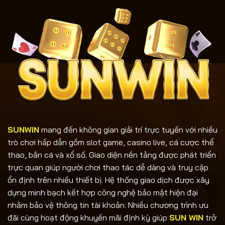
SUNWIN
mang đến không gian giải trí trực tuyến với nhiều
trò chơi hấp dẫn gồm slot game, casino live, cá cược thể
thao, bắn cá và xổ số. Giao diện nền tảng được phát triển
trực quan giúp người chơi thao tác dễ dàng và truy cập
ổn định trên nhiều thiết bị. Hệ thống giao dịch được xây
dựng minh bạch kết hợp công nghệ bảo mật hiện đại
nhằm bảo vệ thông tin tài khoản. Nhiều chương trình ưu
đãi cùng hoạt động khuyến mãi định kỳ giúp
SUN WIN
trở