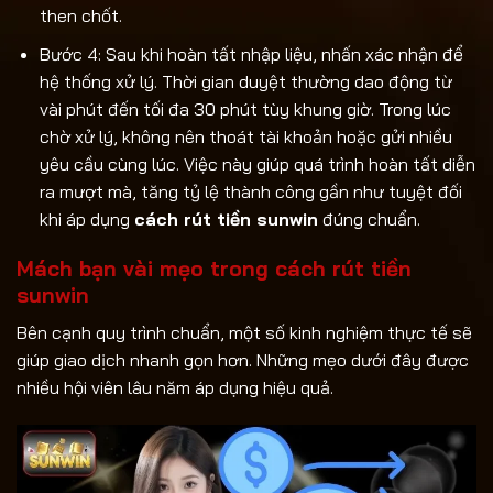
then chốt.
Bước 4: Sau khi hoàn tất nhập liệu, nhấn xác nhận để
hệ thống xử lý. Thời gian duyệt thường dao động từ
vài phút đến tối đa 30 phút tùy khung giờ. Trong lúc
chờ xử lý, không nên thoát tài khoản hoặc gửi nhiều
yêu cầu cùng lúc. Việc này giúp quá trình hoàn tất diễn
ra mượt mà, tăng tỷ lệ thành công gần như tuyệt đối
khi áp dụng
cách rút tiền sunwin
đúng chuẩn.
Mách bạn vài mẹo trong cách rút tiền
sunwin
Bên cạnh quy trình chuẩn, một số kinh nghiệm thực tế sẽ
giúp giao dịch nhanh gọn hơn. Những mẹo dưới đây được
nhiều hội viên lâu năm áp dụng hiệu quả.