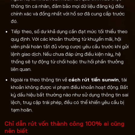
thông tin cá nhân, đảm bảo mọi dữ liệu đăng ký đều
chính xác và đồng nhất với hồ sơ đã cung cấp trước
đó.
Tiếp theo, số dư khả dụng cần đạt mức tối thiểu theo
quy định. Với các khoản thưởng từ khuyến mãi, hội
viên phải hoàn tất đủ vòng cược yêu cầu trước khi gửi
lệnh giao dịch. Nếu chưa đáp ứng điều kiện này, hệ
thống sẽ tự động từ chối hoặc thu hồi phần thưởng
liên quan.
Ngoài ra theo thông tin về
cách rút tiền sunwin
, tài
khoản không được vi phạm điều khoản hoạt động. Bất
kỳ dấu hiệu bất thường nào như sử dụng thông tin sai
lệch, truy cập trái phép, đều có thể khiến yêu cầu bị
tạm hoãn.
Chỉ dẫn rút vốn thành công 100% ai cũng
nên biết